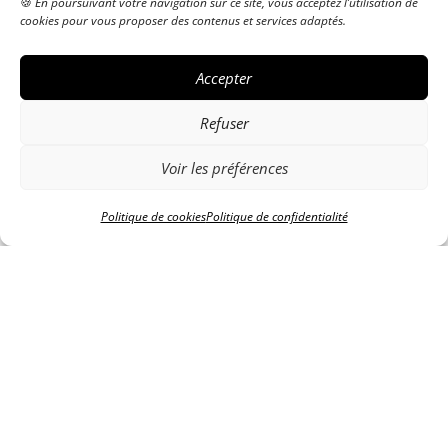
🍪 En poursuivant votre navigation sur ce site, vous acceptez l’utilisation de
cookies pour vous proposer des contenus et services adaptés.
HORAIRES D'OUVERTURE
Accepter
Refuser
Voir les préférences
Politique de cookies
Politique de confidentialité
Lundi
7h30 - 12h30 / 13h30 - 18h30
Mardi
7h30 - 12h30 / 13h30 - 18h30
Mercredi
7h30 - 12h30 / 13h30 - 18h30