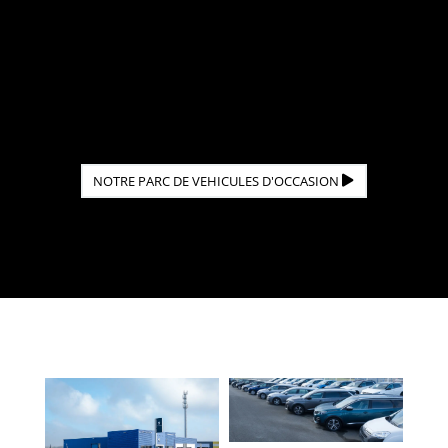
text inline or in the module Content settings.
You can also style every aspect of this
content in the module Design settings and
even apply custom CSS to this text in the
module Advanced settings.
NOTRE PARC DE VEHICULES D'OCCASION